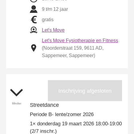
9 t/m 12 jaar
gratis
Let's Move
Let's Move Fysiotherapie en Fitness
(Noorderstraat 159, 9611 AD,
Sappemeer, Sappemeer)
Inschrijving afgesloten
Minder
Streetdance
Periode B- lente/zomer 2026
1× donderdag 19 maart 2026 18:00-19:00
(2/7 inschr.)