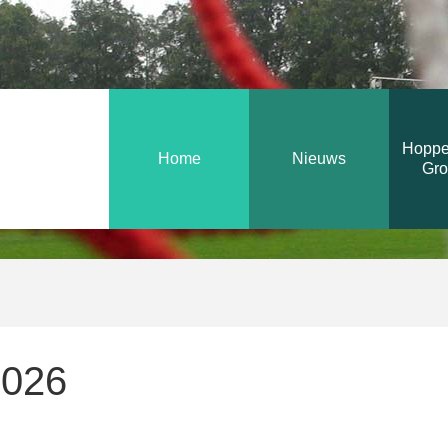
Hoppe
Home
Nieuws
Gro
Over Hopper Mi
Informatie voor 
Informatie voor 
2026
Uniek Sporten H