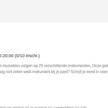
20:00 (0/10 inschr.)
je muziekles volgen op 25 verschillende instrumenten. Onze g
og niet zeker welk instrument bij je past? Schrijf je eerst in voo
ag en vrijdag en in overleg na aanmelding via site.