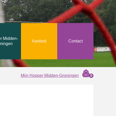
r Midden-
Aanbod
Contact
ningen
dden-Groningen
Mijn Hopper Midden-Groningen
0
deelnemers
aanbieders
opper